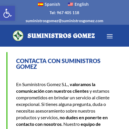
Spanish
English
Abrir barra de herramientas
Tel: 967 405 118
suministrosgomez@suministrosgomez.com
CONTACTA CON SUMINISTROS
GOMEZ
En Suministros Gomez S.L.,
valoramos la
comunicación con nuestros clientes
y estamos
comprometidos en brindar un servicio al cliente
excepcional. Si tienes alguna pregunta, duda o
necesitas asesoramiento sobre nuestros
productos y servicios,
no dudes en ponerte en
contacto con nosotros
. Nuestro
equipo de