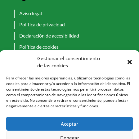
Aviso legal
Política de privacidad
Declaración de accesibilidad
Política de cookies
Gestionar el consentimiento
de las cookies
Para ofrecer las mejores experiencias, utilizamos tecnologías como las
cookies para almacenar y/o acceder a la información del dispositivo. El
consentimiento de estas tecnologías nos permitirá procesar datos
como el comportamiento de navegación o las identificaciones únicas
Suministros Gomez S.L. es una empresa
en este sitio. No consentir o retirar el consentimiento, puede afectar
negativamente a ciertas características y funciones.
especializada en la venta de maquinaria
agrícola, barnices, pinturas, y ferretería. La
compañía cuenta con una amplia gama de
Aceptar
artículos para satisfacer las necesidades de sus
clientes, desde agricultores y profesionales de
Denegar